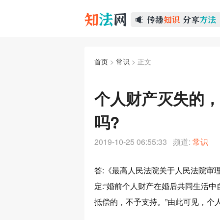
首页
>
常识
> 正文
个人财产灭失的，
吗?
2019-10-25 06:55:33 频道:
常识
答:《最高人民法院关于人民法院审
定:“婚前个人财产在婚后共同生活
抵偿的，不予支持。”由此可见，个