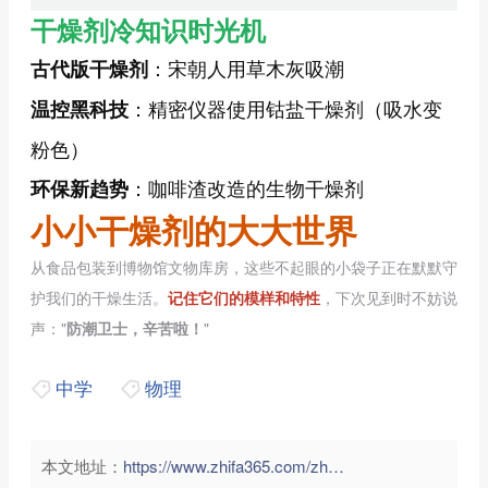
干燥剂冷知识时光机
：宋朝人用草木灰吸潮
古代版干燥剂
：精密仪器使用钴盐干燥剂（吸水变
温控黑科技
粉色）
：咖啡渣改造的生物干燥剂
环保新趋势
小小干燥剂的大大世界
从食品包装到博物馆文物库房，这些不起眼的小袋子正在默默守
护我们的干燥生活。
记住它们的模样和特性
，下次见到时不妨说
声："
防潮卫士，辛苦啦！
"
中学
物理
本文地址：
https://www.zhifa365.com/zhongxue/yh7P6GRAFemUctV4">