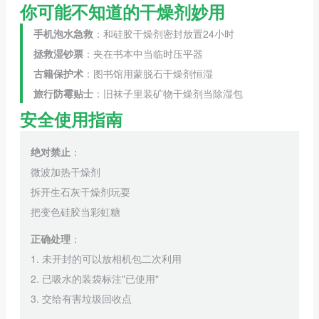
你可能不知道的干燥剂妙用
手机泡水急救
：和硅胶干燥剂密封放置24小时
拯救湿钞票
：夹在书本中当临时压平器
古籍保护术
：图书馆用蒙脱石干燥剂恒湿
旅行防霉贴士
：旧袜子里装矿物干燥剂当除湿包
安全使用指南
绝对禁止
：
微波加热干燥剂
拆开生石灰干燥剂玩耍
把变色硅胶当彩虹糖
正确处理
：
1. 未开封的可以放相机包二次利用
2. 已吸水的装袋标注"已使用"
3. 交给有害垃圾回收点