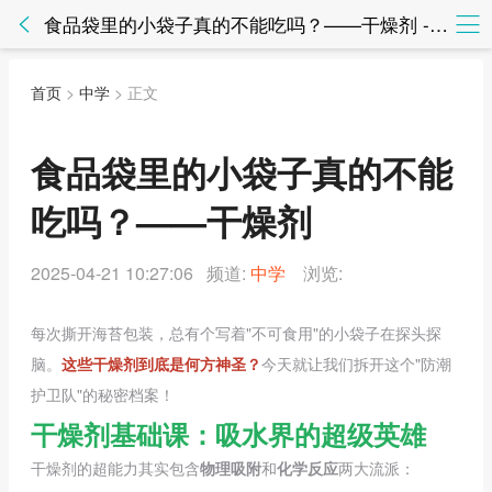
食品袋里的小袋子真的不能吃吗？——干燥剂 - 中学 - 知法网知法网
首页
>
中学
> 正文
食品袋里的小袋子真的不能
吃吗？——干燥剂
2025-04-21 10:27:06 频道:
中学
浏览:
每次撕开海苔包装，总有个写着"不可食用"的小袋子在探头探
脑。
这些干燥剂到底是何方神圣？
今天就让我们拆开这个"防潮
护卫队"的秘密档案！
干燥剂基础课：吸水界的超级英雄
干燥剂的超能力其实包含
物理吸附
和
化学反应
两大流派：