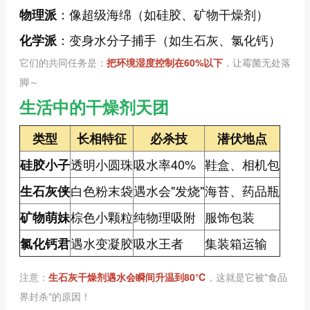
：像超级海绵（如硅胶、矿物干燥剂）
物理派
：变身水分子捕手（如生石灰、氯化钙）
化学派
它们的共同任务是：
把环境湿度控制在60%以下
，让霉菌无处落
脚～
生活中的干燥剂天团
类型
长相特征
必杀技
潜伏地点
透明小圆珠
吸水率40%
鞋盒、相机包
硅胶小子
白色粉末袋
遇水会"发烧"
海苔、药品瓶
生石灰侠
棕色小颗粒
纯物理吸附
服饰包装
矿物萌妹
遇水变凝胶
吸水王者
集装箱运输
氯化钙君
注意：
生石灰干燥剂遇水会瞬间升温到80℃
，这就是它被"食品
界封杀"的原因！