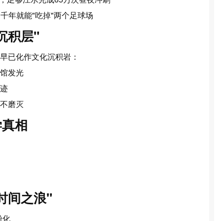
，千年就能"吃掉"两个足球场
沉积层"
早已化作
文化沉积岩
：
馆发光
迹
不磨灭
学真相
时间之浪"
粉化