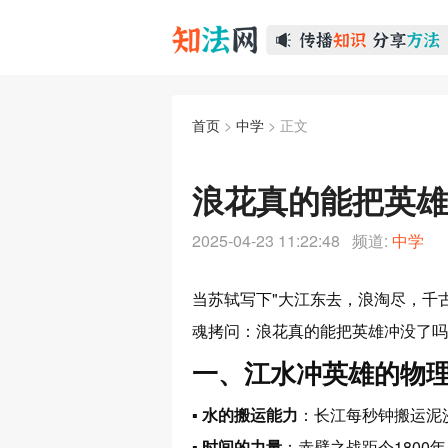
首页
>
中学
> 正文
浪花真的能把英雄
2025-04-23 11:22:48 频道:
中学
当苏轼写下
"大江东去，浪淘尽，千
魂拷问：
浪花真的能把英雄冲没了吗
一、江水冲英雄的物
▪
水的搬运能力
：长江每秒钟搬运泥
▪
时间的力量
：赤壁之战距今1800