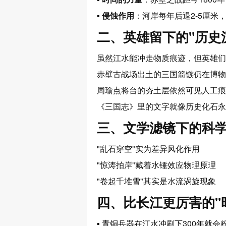
▪
侵蚀作用
：河岸每年后退2-5厘米
二、英雄留下的"历史
虽然江水能冲走物质痕迹，但英雄们
赤壁古战场出土的
三国箭镞
仍在博物
周瑜点将台的
夯土层
依然可见人工痕
《三国志》里的文字就像
历史化石
永
三、文学滤镜下的科
"乱石穿空"实为
差异风化
作用
"惊涛拍岸"藏着
水锤效应
物理原理
"卷起千堆雪"其实是
水流涡旋
现象
四、比长江更厉害的"
▪ 青铜兵器在江水冲刷下
300年
就会