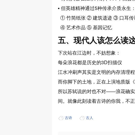
▪ 但英雄精神通过
5种传承介质
永生
① 竹简纸张 ② 建筑遗迹 ③ 口耳传
④ 艺术作品 ⑤ 基因记忆
五、现代人该怎么读
下次站在江边时，不妨想象：
每朵浪花都是
历史的3D扫描仪
江水冲刷声其实是
文明的内存清理程
而你脚下的土地，正在上演
地质版《
所以苏轼说的对也不对——浪花确实
间
。就像此刻读着古诗的你我，不正
古诗
古人