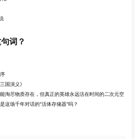
：
说
这句词？
序
三国演义》
能淘尽
物质存在
，但真正的英雄永远活在
时间的二次元空
是这场千年对话的"活体存储器"吗？