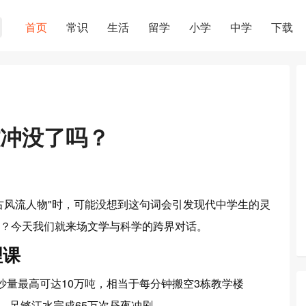
首页
常识
生活
留学
小学
中学
下载
冲没了吗？
古风流人物"
时，可能没想到这句词会引发现代中学生的灵
？
今天我们就来场文学与科学的跨界对话。
理课
沙量最高可达
10万吨
，相当于每分钟搬空3栋教学楼
年，足够江水完成
65万次昼夜冲刷