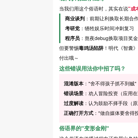
当我们用这个俗语时，其实在说
"成
商业谈判
：前期让利换取长期合
考研党
：牺牲娱乐时间冲刺复习
程序员
：熬夜debug换取项目奖金
但要警惕
毒鸡汤陷阱
！明代《智囊》
付出哦～
这些错误用法你中招了吗？
混淆版本
："舍不得孩子抓不到贼"
错误场景
：劝人冒险投资（应用在
过度解读
：认为鼓励不择手段（原
正确打开方式
："做自媒体要舍得
俗语界的"变形金刚"