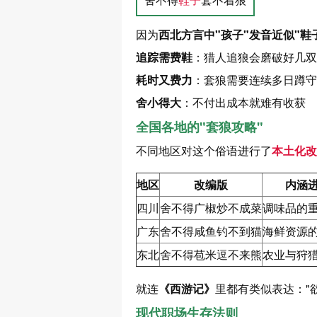
因为
西北方言中"孩子"发音近似"鞋
追踪需费鞋
：猎人追狼会磨破好几双
耗时又费力
：套狼需要连续多日蹲守
舍小得大
：不付出成本就难有收获
全国各地的"套狼攻略"
不同地区对这个俗语进行了
本土化改
地区
改编版
内涵
四川
舍不得广椒炒不成菜
调味品的
广东
舍不得咸鱼钓不到猫
海鲜资源
东北
舍不得苞米逗不来熊
农业与狩
就连
《西游记》
里都有类似表达："
现代职场生存法则