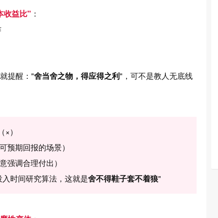
本收益比"
：
作
就提醒："
舍当舍之物，得应得之利
"，可不是教人无底线
（×）
可预期回报的场景）
意强调合理付出）
投入时间研究算法，这就是
舍不得鞋子套不着狼
"