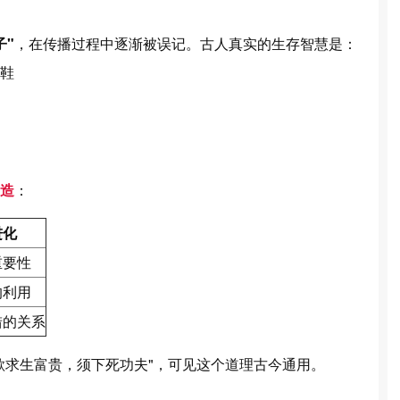
子"
，在传播过程中逐渐被误记。古人真实的生存智慧是：
鞋
造
：
进化
重要性
的利用
猎的关系
欲求生富贵，须下死功夫"，可见这个道理古今通用。