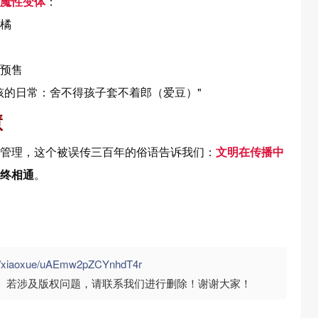
魔性变体
：
橘
预售
孩的日常：舍不得孩子套不着郎（爱豆）"
慧
管理，这个被误传三百年的俗语告诉我们：
文明在传播中
终相通
。
om/xiaoxue/uAEmw2pZCYnhdT4r
。若涉及版权问题，请联系我们进行删除！谢谢大家！