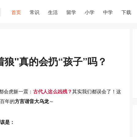
首页
常识
生活
留学
小学
中学
下载
着狼"真的会扔“孩子”吗？
人都会虎躯一震：
古代人这么凶残？
其实我们都误会了！这
百年的
方言谐音大乌龙
～
该是：