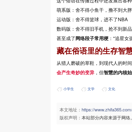
这个俗语在传播过程中还发展出各种
萌系版：舍不得小鱼干，撸不到大胖
运动版：舍不得篮球，进不了NBA
数码版：舍不得旧手机，抢不到新品
甚至成了
网络段子常用梗
："追星女
藏在俗语里的生存智
从猎人磨破的草鞋，到现代人的时间
会产生奇妙的变异
，但
智慧的内核始
小学生
文学
文化
本文地址：
https://www.zhifa365.c
版权声明：
本站部分内容来源于网络