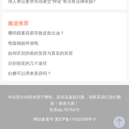
用人单位要求劳动者交“押金”有没有法律依据?
频道推荐
哪些因素容易导致皮肤出油？
电饭锅如何省电
如何区别伪装的笑容与真实的笑容
识别假笑的几个途径
白糖可以用来美容吗？
本站部分内容来源于网络。若涉及版权问题，请联系我们进行删
除！谢谢大家！
联系qq:7676470
网站备案号 冀ICP备11002248号-9