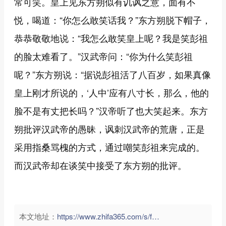
常可笑。皇上见东方朔似有讥讽之意，面有不
悦，喝道：“你怎么敢笑话我？”东方朔脱下帽子，
恭恭敬敬地说：“我怎么敢笑皇上呢？我是笑彭祖
的脸太难看了。”汉武帝问：“你为什么笑彭祖
呢？”东方朔说：“据说彭祖活了八百岁，如果真像
皇上刚才所说的，‘人中’应有八寸长，那么，他的
脸不是有丈把长吗？”汉帝听了也大笑起来。东方
朔批评汉武帝的愚昧，讽刺汉武帝的荒唐，正是
采用指桑骂槐的方式，通过嘲笑彭祖来完成的。
而汉武帝却在谈笑中接受了东方朔的批评。
本文地址：
https://www.zhifa365.com/s/fAWB36ap2ZMdzvSE">