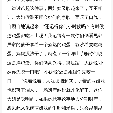
一边讨论起这件事，两姐妹又吵起来了，互不相
让。大姐假装不理会她们的争吵，而叹了口气，
自顾自地说起来：“还记得你们小时候吗？有时候
连鸡蛋都吃不上呢！我记得有一次你们俩看见邻
居家的孩子拿着一个煮熟的鸡蛋，就吵着要吃鸡
蛋。妈妈没法子了，就煮了一个洋山芋骗你们说
这是洋鸡蛋。你们俩高兴得手舞足蹈。大妹说‘小
妹你先咬一口吧’，小妹说‘还是姐姐你先咬一
口’……”说着说着，大姐哽咽起来，听着的两姐妹
也都落下泪来，一场遗产纠纷就此化解了。这位
大姐是聪明的，如果她就事论事地去分割财产，
想以此来化解两姐妹的争吵和矛盾，只会越闹越