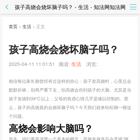
孩子高烧会烧坏脑子吗？ - 生活 - 知法网知法网
首页
>
生活
> 正文
孩子高烧会烧坏脑子吗？
2025-04-11 11:01:51 频道:
生活
浏览:
相信每位家长都曾经有过这样的担心：孩子发高烧时，心里总会
默默祈祷，别再严重下去，怕高烧会伤到孩子的大脑。尤其是当
孩子发烧到39℃以上，父母的焦虑心情几乎是难以控制的。那
么，孩子的高烧真的会烧坏脑子吗？今天我们就来轻松聊一聊这
个问题。
高烧会影响大脑吗？
首先，咱们要弄清楚一个基本的概念：高烧本身并不会直接“烧