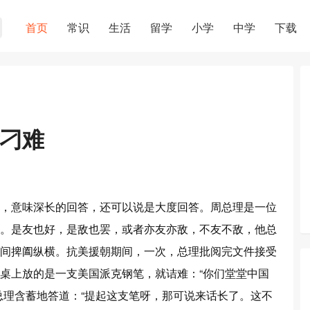
首页
常识
生活
留学
小学
中学
下载
刁难
，意味深长的回答，还可以说是大度回答。周总理是一位
。是友也好，是敌也罢，或者亦友亦敌，不友不敌，他总
间捭阖纵横。抗美援朝期间，一次，总理批阅完文件接受
桌上放的是一支美国派克钢笔，就诘难：“你们堂堂中国
总理含蓄地答道：“提起这支笔呀，那可说来话长了。这不