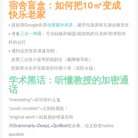
宿舍盲盒：如何把10㎡变成
快乐老家
▪️ 提前用Google街景
侦查窗外风景
，避开垃圾房和兄弟会噪音区
▪️ 准备
三合一神器
：可当砧板的锅盖/能加热的马克杯/秒变晾衣
杆的台灯
▪️ 遇到这些室友请速存档：
凌晨三点练小提琴的戏剧生（戴降噪耳机）
把厨房当化学实验室的印度小哥（买防火毯）
学术黑话：听懂教授的加密通
话
"interesting"=你写得什么鬼
"could consider"=立刻给我改！
"original work"=别直接抄维基百科
用
Grammarly+DeepL+Quillbot
组合拳，论文秒变native
speaker