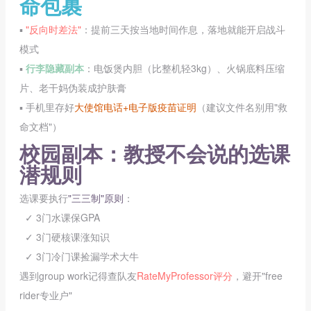
命包裹
▪️
"反向时差法"
：提前三天按当地时间作息，落地就能开启战斗
模式
▪️
行李隐藏副本
：电饭煲内胆（比整机轻3kg）、火锅底料压缩
片、老干妈伪装成护肤膏
▪️ 手机里存好
大使馆电话+电子版疫苗证明
（建议文件名别用"救
命文档"）
校园副本：教授不会说的选课
潜规则
选课要执行
"三三制"原则
：
✓ 3门水课保GPA
✓ 3门硬核课涨知识
✓ 3门冷门课捡漏学术大牛
遇到group work记得查队友
RateMyProfessor评分
，避开"free
rider专业户"