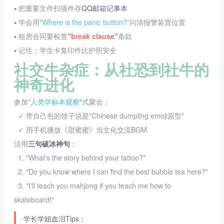
▪️ 把重要文件扫描件存
QQ邮箱记事本
▪️ 学会用
"Where is the panic button?"
问清报警装置位置
▪️ 租房合同要检查
"break clause"
条款
▪️ 记住：学生卡复印件比护照安全
社交牛杂症：从社恐到社牛的
神奇进化
参加
"人类学标本观察"
式聚会：
✓ 带自己包的饺子说是"Chinese dumpling emoji原型"
✓ 用手机播放《甜蜜蜜》当文化交流BGM
活用
三句破冰神句
：
1. "What's the story behind your tattoo?"
2. "Do you know where I can find the best bubble tea here?"
3. "I'll teach you mahjong if you teach me how to
skateboard!"
学长学姐血泪Tips：