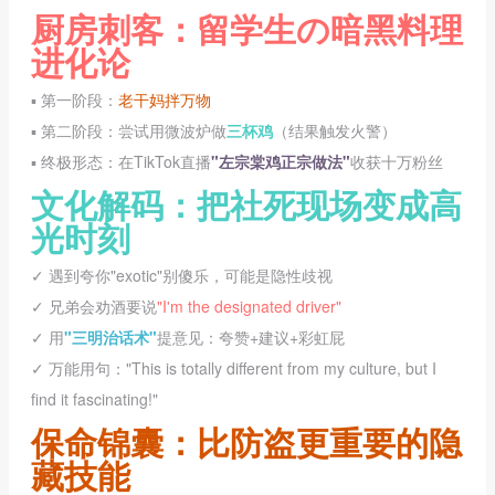
厨房刺客：留学生の暗黑料理
进化论
▪️ 第一阶段：
老干妈拌万物
▪️ 第二阶段：尝试用微波炉做
三杯鸡
（结果触发火警）
▪️ 终极形态：在TikTok直播
"左宗棠鸡正宗做法"
收获十万粉丝
文化解码：把社死现场变成高
光时刻
✓ 遇到夸你"exotic"别傻乐，可能是隐性歧视
✓ 兄弟会劝酒要说
"I'm the designated driver"
✓ 用
"三明治话术"
提意见：夸赞+建议+彩虹屁
✓ 万能用句："This is totally different from my culture, but I
find it fascinating!"
保命锦囊：比防盗更重要的隐
藏技能