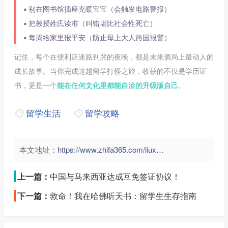
▪️ 别在图书馆插座充暖宝宝（会触发电路警报）
▪️ 把教授姓氏读准（叫错堪比社会性死亡）
▪️ 每周给家里报平安（防止母上大人跨国报警）
记住，每个在便利店迷路到哭的夜晚，都是未来酒局上最动人的
成长故事。当你完成这趟留学打怪之旅，收获的不仅是学历证
书，更是一个
能在任何文化里都能自洽的升级版自己
。
留学生活
留学攻略
本文地址：
https://www.zhifa365.com/liuxue/y3wekbMhWB9tr6f2">
上一篇：
中国与马来西亚达成互免签证协议！
下一篇：
救命！我在哈佛听天书：留学生生存指南