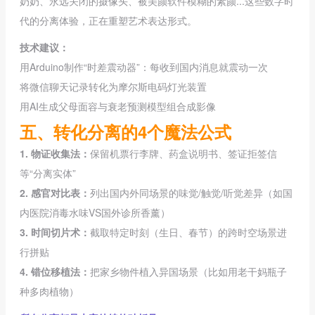
奶奶、永远关闭的摄像头、被美颜软件模糊的素颜...这些数字时
代的分离体验，正在重塑艺术表达形式。
技术建议：
用Arduino制作“时差震动器”：每收到国内消息就震动一次
将微信聊天记录转化为摩尔斯电码灯光装置
用AI生成父母面容与衰老预测模型组合成影像
五、转化分离的4个魔法公式
1. 物证收集法：
保留机票行李牌、药盒说明书、签证拒签信
等“分离实体”
2. 感官对比表：
列出国内外同场景的味觉/触觉/听觉差异（如国
内医院消毒水味VS国外诊所香薰）
3. 时间切片术：
截取特定时刻（生日、春节）的跨时空场景进
行拼贴
4. 错位移植法：
把家乡物件植入异国场景（比如用老干妈瓶子
种多肉植物）