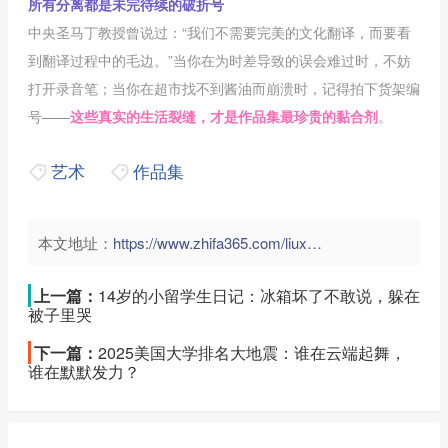
所有分离都是未完待续的破折号
中央圣马丁教授曾说过：“我们不需要完美的文化翻译，而要看
到翻译过程中的毛边。”当你在为时差导致的误会难过时，不妨
打开录音笔；当你在超市找不到酱油而崩溃时，记得拍下货架编
号——
这些真实的生活裂缝，才是作品集最珍贵的黏合剂
。
艺术
作品集
本文地址：
https://www.zhifa365.com/liuxue/ekUV5Aa7WGnBpztZ">
上一篇：
14岁的小留学生日记：冰箱坏了不敢说，躲在
被子里哭
下一篇：
2025美国大学排名大地震：谁在云端起舞，
谁在默默发力？