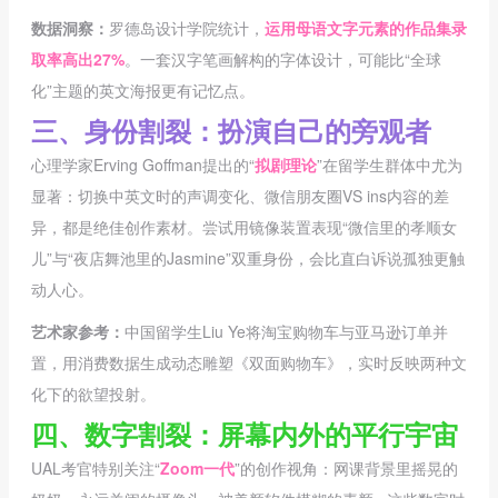
数据洞察：
罗德岛设计学院统计，
运用母语文字元素的作品集录
取率高出27%
。一套汉字笔画解构的字体设计，可能比“全球
化”主题的英文海报更有记忆点。
三、身份割裂：扮演自己的旁观者
心理学家Erving Goffman提出的“
拟剧理论
”在留学生群体中尤为
显著：切换中英文时的声调变化、微信朋友圈VS ins内容的差
异，都是绝佳创作素材。尝试用镜像装置表现“微信里的孝顺女
儿”与“夜店舞池里的Jasmine”双重身份，会比直白诉说孤独更触
动人心。
艺术家参考：
中国留学生Liu Ye将淘宝购物车与亚马逊订单并
置，用消费数据生成动态雕塑《双面购物车》，实时反映两种文
化下的欲望投射。
四、数字割裂：屏幕内外的平行宇宙
UAL考官特别关注“
Zoom一代
”的创作视角：网课背景里摇晃的