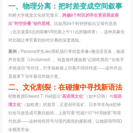
一、物理分离：把时差变成空间叙事
剑桥大学视觉文化研究显示，
跨越8个时区的学生更容易发展
出“时空折叠”创作思维
。比如用24个时钟拼贴出父母作息表
（北京凌晨3点的咳嗽VS伦敦上午11点的咖啡香），这种具象化
对比能让考官看到你对分离的深度感知。
案例：
Parsons学生Jen用机场行李转盘录像+微信语音条，做成
声音装置《Unclaimed》。转盘循环播放着“记得吃胃药”“你爸手
术很成功”等对话，行李箱标签上印着不同经纬度——这件作品
直接拿下当年最佳跨媒介奖。
二、文化割裂：在碰撞中寻找新语法
耶鲁教授Edward T. Hall提出“
高语境文化
”（如中日韩）与
低语
境文化
”（如欧美）的差异，正是创作富矿。日本学生Aya把神
社绘马改造成可撕拉贴纸，上面写着“托福110”“H1B抽签”等现
代焦虑——这种传统符号与现代困境的撕裂感，让她获得RISD
全额奖学金。