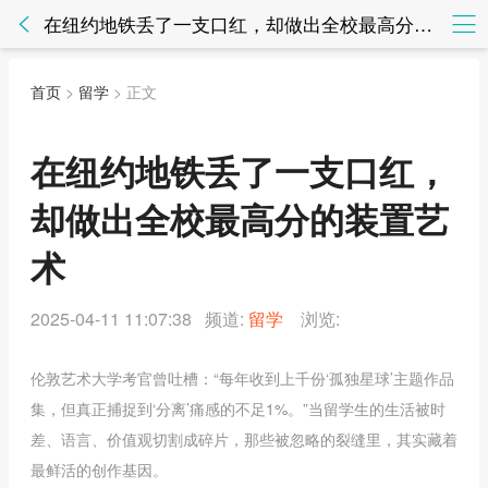
在纽约地铁丢了一支口红，却做出全校最高分的装置艺术 - 留学 - 知法网知法网
首页
>
留学
> 正文
在纽约地铁丢了一支口红，
却做出全校最高分的装置艺
术
2025-04-11 11:07:38 频道:
留学
浏览:
伦敦艺术大学考官曾吐槽：“每年收到上千份‘孤独星球’主题作品
集，但真正捕捉到‘分离’痛感的不足1%。”当留学生的生活被时
差、语言、价值观切割成碎片，那些被忽略的裂缝里，其实藏着
最鲜活的创作基因。