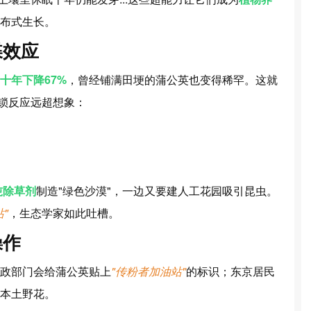
布式生长。
蝶效应
十年下降67%
，曾经铺满田埂的蒲公英也变得稀罕。这就
锁反应远超想象：
吨除草剂
制造"绿色沙漠"，一边又要建人工花园吸引昆虫。
"
，生态学家如此吐槽。
操作
政部门会给蒲公英贴上
"传粉者加油站"
的标识；东京居民
本土野花。