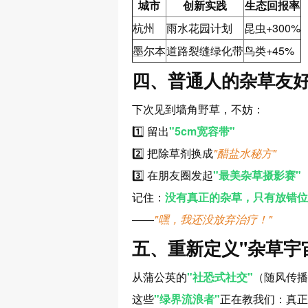
城市
创新实践
生态回报率
杭州
雨水花园计划
昆虫+300%
墨尔本
道路裂缝绿化带
鸟类+45%
四、普通人的杂草友
下次见到墙角野草，不妨：
1️⃣ 留出
"5cm宽容带"
2️⃣ 把除草剂换成
"醋盐水秘方"
3️⃣ 在朋友圈发起
"最美杂草摄影赛"
记住：
没有真正的杂草，只有放错位
——
"嘿，我还没放弃治疗！"
五、重新定义"杂草宇
从蒲公英的
"社恐式社交"
（随风传播
这些
"绿界流浪者"
正在教我们：真正