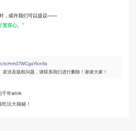
时，或许我们可以提议——
斤宽容心。"
om/c/tcHnh37WCgaYkm5s
。若涉及版权问题，请联系我们进行删除！谢谢大家！
年wink
极吃法大揭秘！