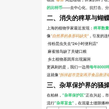
的比特币
——去中心化、抗打击、分
二、消失的稗草与蝴
上海的植物学家最近发现：
稗草数量
像
"自然界的条形码缺失"
，引发的连
传粉昆虫失去"24小时便利店"
麻雀雏鸟缺了关键口粮
乡土植物基因库出现漏洞
更讽刺的是，我们一边用
每年8000
这就像
"拆掉超市货架再开食品救济站
三、杂草保护界的骚
在柏林，
"杂草保护区"
正在兴起，市
流行
"杂草盲盒"
，在混凝土缝隙播种