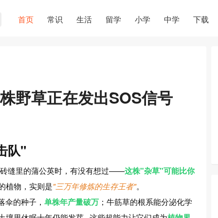
首页
常识
生活
留学
小学
中学
下载
株野草正在发出SOS信号
击队"
砖缝里的蒲公英时，有没有想过——
这株"杂草"可能比你
"的植物，实则是
"三万年修炼的生存王者"
。
降落伞的种子，
单株年产量破万
；牛筋草的根系能分泌化学
壤里休眠十年仍能发芽...这些超能力让它们成为
植物界