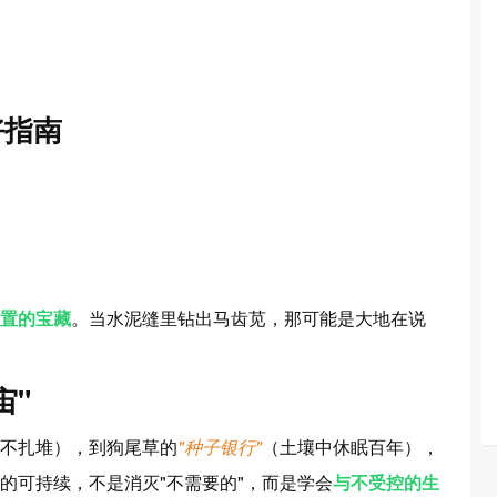
好指南
置的宝藏
。当水泥缝里钻出马齿苋，那可能是大地在说
宙"
不扎堆），到狗尾草的
"种子银行"
（土壤中休眠百年），
的可持续，不是消灭"不需要的"，而是学会
与不受控的生