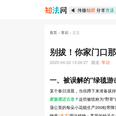
首页
>
常识
> 正文
别拔！你家门口那
2025-04-22 13:26:27 频道:
常识
一、被误解的"绿毯游
某个春日清晨，当你蹲下来准备拔掉
家族谱还古老
？这些被统称为"野草
蒲公英的每朵小花能生产200粒带
物质
"毒害"
周边植物；荠菜的种子在土