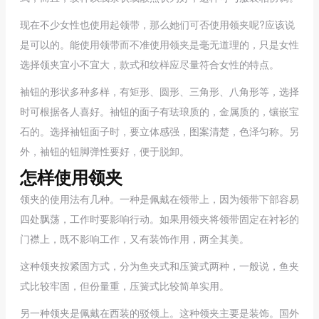
现在不少女性也使用起领带，那么她们可否使用领夹呢?应该说
是可以的。能使用领带而不准使用领夹是毫无道理的，只是女性
选择领夹宜小不宜大，款式和纹样应尽量符合女性的特点。
袖钮的形状多种多样，有矩形、圆形、三角形、八角形等，选择
时可根据各人喜好。袖钮的面子有珐琅质的，金属质的，镶嵌宝
石的。选择袖钮面子时，要立体感强，图案清楚，色泽匀称。另
外，袖钮的钮脚弹性要好，便于脱卸。
怎样使用领夹
领夹的使用法有几种。一种是佩戴在领带上，因为领带下部容易
四处飘荡，工作时要影响行动。如果用领夹将领带固定在衬衫的
门襟上，既不影响工作，又有装饰作用，两全其美。
这种领夹按紧固方式，分为鱼夹式和压簧式两种，一般说，鱼夹
式比较牢固，但份量重，压簧式比较简单实用。
另一种领夹是佩戴在西装的驳领上。这种领夹主要是装饰。国外