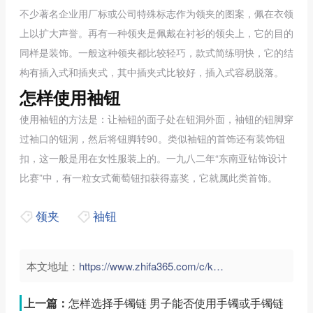
不少著名企业用厂标或公司特殊标志作为领夹的图案，佩在衣领
上以扩大声誉。再有一种领夹是佩戴在衬衫的领尖上，它的目的
同样是装饰。一般这种领夹都比较轻巧，款式简练明快，它的结
构有插入式和插夹式，其中插夹式比较好，插入式容易脱落。
怎样使用袖钮
使用袖钮的方法是：让袖钮的面子处在钮洞外面，袖钮的钮脚穿
过袖口的钮洞，然后将钮脚转90。类似袖钮的首饰还有装饰钮
扣，这一般是用在女性服装上的。一九八二年“东南亚钻饰设计
比赛”中，有一粒女式葡萄钮扣获得嘉奖，它就属此类首饰。
领夹
袖钮
本文地址：
https://www.zhifa365.com/c/kanSE94tMeNUdLsY">
上一篇：
怎样选择手镯链 男子能否使用手镯或手镯链