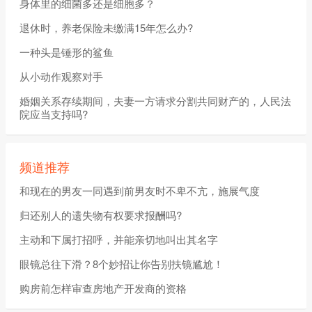
身体里的细菌多还是细胞多？
退休时，养老保险未缴满15年怎么办?
一种头是锤形的鲨鱼
从小动作观察对手
婚姻关系存续期间，夫妻一方请求分割共同财产的，人民法
院应当支持吗?
频道推荐
和现在的男友一同遇到前男友时不卑不亢，施展气度
归还别人的遗失物有权要求报酬吗?
主动和下属打招呼，并能亲切地叫出其名字
眼镜总往下滑？8个妙招让你告别扶镜尴尬！
购房前怎样审查房地产开发商的资格