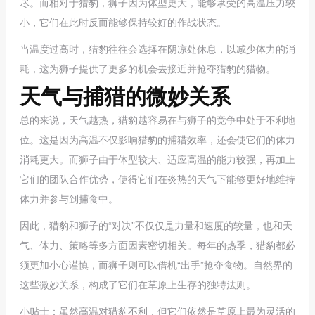
尽。而相对于猎豹，狮子因为体型更大，能够承受的高温压力较
小，它们在此时反而能够保持较好的作战状态。
当温度过高时，猎豹往往会选择在阴凉处休息，以减少体力的消
耗，这为狮子提供了更多的机会去接近并抢夺猎豹的猎物。
天气与捕猎的微妙关系
总的来说，天气越热，猎豹越容易在与狮子的竞争中处于不利地
位。这是因为高温不仅影响猎豹的捕猎效率，还会使它们的体力
消耗更大。而狮子由于体型较大、适应高温的能力较强，再加上
它们的团队合作优势，使得它们在炎热的天气下能够更好地维持
体力并参与到捕食中。
因此，猎豹和狮子的“对决”不仅仅是力量和速度的较量，也和天
气、体力、策略等多方面因素密切相关。每年的热季，猎豹都必
须更加小心谨慎，而狮子则可以借机“出手”抢夺食物。自然界的
这些微妙关系，构成了它们在草原上生存的独特法则。
小贴士：
虽然高温对猎豹不利，但它们依然是草原上最为灵活的