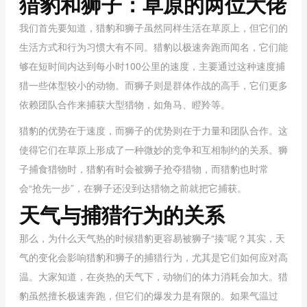
猎豹和狮子：草原的两位大佬
我们首先要知道，猎豹和狮子虽然同样生活在草原上，但它们的
生活方式和行为习惯大有不同。猎豹以极速奔跑而闻名，它们能
够在短时间内达到每小时100公里的速度，主要通过这种速度捕
猎一些体型较小的动物。而狮子则是群体作战的高手，它们更多
依赖团队合作来捕获大型猎物，如角马、瞪羚等。
猎豹的优势在于速度，而狮子的优势则在于力量和团队合作。
这
使得它们在草原上形成了一种微妙的竞争和互相制约的关系。狮
子捕食猎物时，猎豹有时会被狮子抢夺猎物，而猎豹也时常
会“抢先一步”，在狮子还没到达猎物之前就把它捕获。
天气与捕猎行为的关系
那么，为什么天气热的时候猎豹更容易被狮子“揍”呢？其实，
天
气的变化会影响猎豹和狮子的捕猎行为
，尤其是它们如何应对高
温。大家知道，在炎热的天气下，动物们的体力消耗会加大。猎
豹虽然擅长极速奔跑，但它们的爆发力是有限的。如果气温过