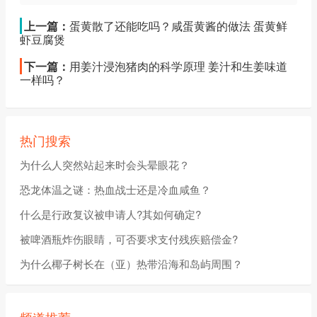
上一篇：
蛋黄散了还能吃吗？咸蛋黄酱的做法 蛋黄鲜
虾豆腐煲
下一篇：
用姜汁浸泡猪肉的科学原理 姜汁和生姜味道
一样吗？
热门搜索
为什么人突然站起来时会头晕眼花？
恐龙体温之谜：热血战士还是冷血咸鱼？
什么是行政复议被申请人?其如何确定?
被啤酒瓶炸伤眼睛，可否要求支付残疾赔偿金?
为什么椰子树长在（亚）热带沿海和岛屿周围？