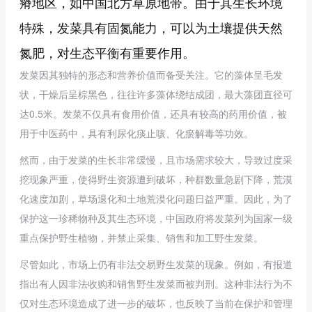
瘠地区，如中国北方草原地带。由于其生长环境
特殊，发菜具有固氮能力，可以为土壤提供天然
氮肥，对生态平衡有重要作用。
发菜因其独特的形态和营养价值而备受关注。它的藻体呈毛发
状，干燥后呈棕黑色，往往许多藻体绕结成团，最大藻团直径可
达0.5米。发菜不仅具有食用价值，还具有较高的药用价值，被
用于中医药中，具有利尿化痰止咳、化瘀解毒等功效。
然而，由于发菜的生长非常缓慢，且市场需求较大，导致过度采
挖现象严重，使得野生资源遭到破坏，种群数量急剧下降，荒漠
化速度加剧，草场退化和土地荒漠化问题日益严重。因此，为了
保护这一珍稀物种及其生态环境，中国政府将发菜列为国家一级
重点保护野生植物，并禁止采集、销售和加工野生发菜。
尽管如此，市场上仍有非法交易野生发菜的现象。例如，有报道
指出有人因非法收购和销售野生发菜而被判刑。这种非法行为不
仅对生态环境造成了进一步的破坏，也反映了当前在保护和管理