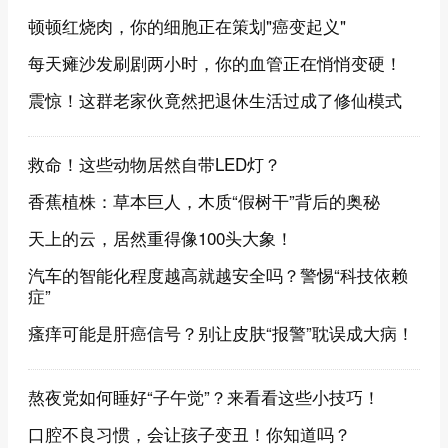
顿顿红烧肉，你的细胞正在策划"癌变起义"
每天瘫沙发刷剧两小时，你的血管正在悄悄变硬！
震惊！这群老家伙竟然把退休生活过成了修仙模式
救命！这些动物居然自带LED灯？
香蕉植株：草本巨人，木质“假树干”背后的奥秘
天上的云，居然重得像100头大象！
汽车的智能化程度越高就越安全吗？警惕“科技依赖
症”
瘙痒可能是肝癌信号？别让皮肤“报警”耽误成大病！
熬夜党如何睡好“子午觉”？来看看这些小技巧！
口腔不良习惯，会让孩子变丑！你知道吗？