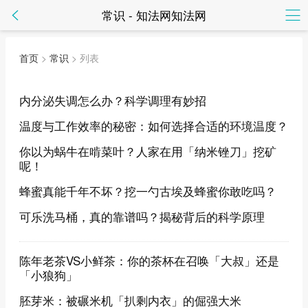
常识 - 知法网知法网
首页
>
常识
> 列表
内分泌失调怎么办？科学调理有妙招
温度与工作效率的秘密：如何选择合适的环境温度？
你以为蜗牛在啃菜叶？人家在用「纳米锉刀」挖矿
呢！
蜂蜜真能千年不坏？挖一勺古埃及蜂蜜你敢吃吗？
可乐洗马桶，真的靠谱吗？揭秘背后的科学原理
陈年老茶VS小鲜茶：你的茶杯在召唤「大叔」还是
「小狼狗」
胚芽米：被碾米机「扒剩内衣」的倔强大米