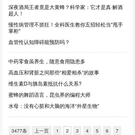
深夜酒局王者竟是大黄蜂？科学家：它才是真·解酒
超人！
慢性病管理不抓狂！全科医生教你五招轻松当"甩手
掌柜"
血管性认知障碍能预防吗？
中药零食虽养生，随意食用隐患多
高血压和肾脏之间那些“相爱相杀”的故事
维生素D与胰岛素抵抗什么关系?
蜜蜂的舞蹈语言，昆虫界的编程大师
水母：没有心脏和大脑的海洋“外星生物”
3477条
上一页
1
2
3
4
5
6
7